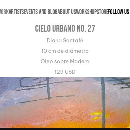
WORK
ARTISTS
E
VENTS AND BLOG
ABOUT US
WORKSHOP
STORE
FOLLOW US
Cielo urbano No. 27
Diana Santafé
10 cm de diámetro
Óleo sobre Madera
129 USD