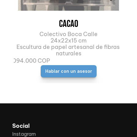
Cacao
Colectivo Boca Calle
24x22x15 cm
Escultura de papel artesanal de fibras 
naturales
3.094.000 COP
Hablar con un asesor
Social
Instagram