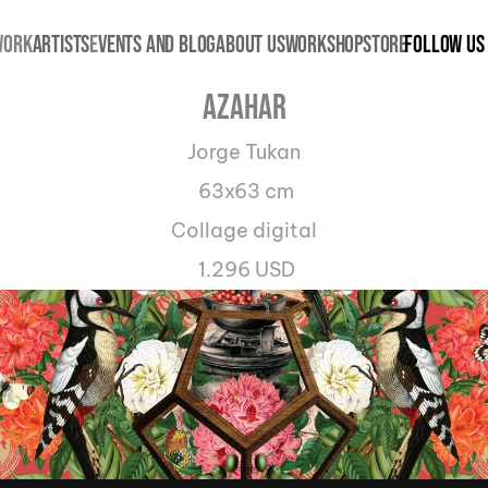
WORK
ARTISTS
E
VENTS AND BLOG
ABOUT US
WORKSHOP
STORE
FOLLOW US
Azahar
Jorge Tukan
 63x63 cm
Collage digital
 1.296 USD