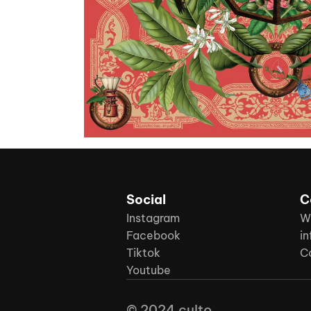
Social
C
Instagram
W
Facebook
in
Tiktok
C
Youtube
© 2024 culto