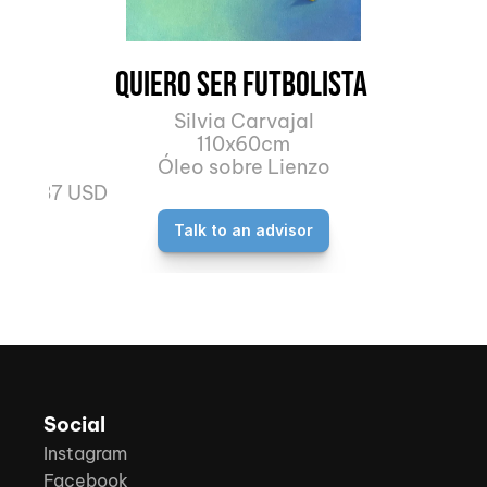
Quiero ser futbolista 
Silvia Carvajal
110x60cm
Óleo sobre Lienzo
987 USD
Talk to an advisor
Social
Instagram
Facebook