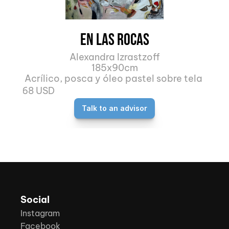
En las rocas
Alexandra Izrastzoff
185x90cm
Acrílico, posca y óleo pastel sobre tela 
3168 USD
Talk to an advisor
Social
Instagram
Facebook